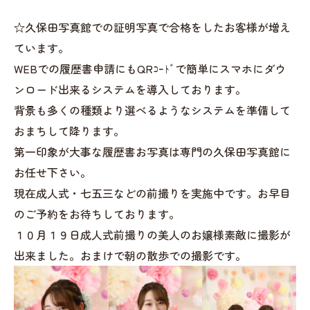
☆久保田写真館での証明写真で合格をしたお客様が増え
ています。
WEBでの履歴書申請にもQRｺｰﾄﾞで簡単にスマホにダウ
ンロード出来るシステムを導入しております。
背景も多くの種類より選べるようなシステムを準備して
おまちして降ります。
第一印象が大事な履歴書お写真は専門の久保田写真館に
お任せ下さい。
現在成人式・七五三などの前撮りを実施中です。お早目
のご予約をお待ちしております。
１０月１９日成人式前撮りの美人のお嬢様素敵に撮影が
出来ました。おまけで朝の散歩での撮影です。