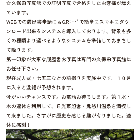
☆久保田写真館での証明写真で合格をしたお客様が増え
ています。
WEBでの履歴書申請にもQRｺｰﾄﾞで簡単にスマホにダウ
ンロード出来るシステムを導入しております。背景も多
くの種類より選べるようなシステムを準備しておまちし
て降ります。
第一印象が大事な履歴書お写真は専門の久保田写真館に
お任せ下さい。
現在成人式・七五三などの前撮りを実施中です。１０月
に入ると混雑が予想されます。
今がいいチャンスです。お電話お待ちします。第１水・
木の連休を利用して、日光東照宮・鬼怒川温泉を満喫し
て来ました。さすがに歴史を感じる趣が有りました。連
休に感謝！